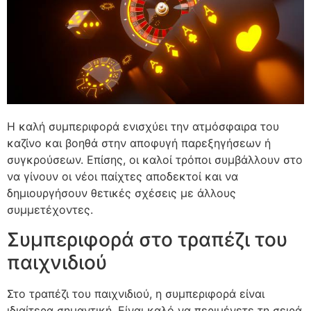
Η καλή συμπεριφορά ενισχύει την ατμόσφαιρα του
καζίνο και βοηθά στην αποφυγή παρεξηγήσεων ή
συγκρούσεων. Επίσης, οι καλοί τρόποι συμβάλλουν στο
να γίνουν οι νέοι παίχτες αποδεκτοί και να
δημιουργήσουν θετικές σχέσεις με άλλους
συμμετέχοντες.
Συμπεριφορά στο τραπέζι του
παιχνιδιού
Στο τραπέζι του παιχνιδιού, η συμπεριφορά είναι
ιδιαίτερα σημαντική. Είναι καλό να περιμένετε τη σειρά