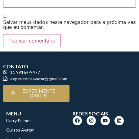
Salvar meus dados neste navegador para a próxima vez
que eu comentar.
CONTATO
11 99164-9477
experienciaavatar@gmail.com
EXPERIMENTE
GRÁTIS!
MENU
REDES SOCIAIS
Harry Palmer
Cursos Avatar