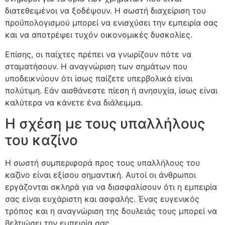
διατεθειμένοι να ξοδέψουν. Η σωστή διαχείριση του
προϋπολογισμού μπορεί να ενισχύσει την εμπειρία σας
και να αποτρέψει τυχόν οικονομικές δυσκολίες.
Επίσης, οι παίχτες πρέπει να γνωρίζουν πότε να
σταματήσουν. Η αναγνώριση των σημάτων που
υποδεικνύουν ότι ίσως παίζετε υπερβολικά είναι
πολύτιμη. Εάν αισθάνεστε πίεση ή ανησυχία, ίσως είναι
καλύτερα να κάνετε ένα διάλειμμα.
Η σχέση με τους υπαλλήλους
του καζίνο
Η σωστή συμπεριφορά προς τους υπαλλήλους του
καζίνο είναι εξίσου σημαντική. Αυτοί οι άνθρωποι
εργάζονται σκληρά για να διασφαλίσουν ότι η εμπειρία
σας είναι ευχάριστη και ασφαλής. Ένας ευγενικός
τρόπος και η αναγνώριση της δουλειάς τους μπορεί να
βελτιώσει την εμπειρία σας.